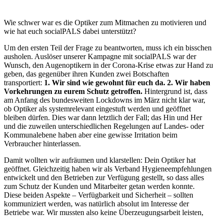
Wie schwer war es die Optiker zum Mitmachen zu motivieren und
wie hat euch socialPALS dabei unterstützt?
Um den ersten Teil der Frage zu beantworten, muss ich ein bisschen
ausholen. Auslöser unserer Kampagne mit socialPALS war der
Wunsch, den Augenoptikern in der Corona-Krise etwas zur Hand zu
geben, das gegenüber ihren Kunden zwei Botschaften
transportiert:
1. Wir sind wie gewohnt für euch da. 2. Wir haben
Vorkehrungen zu eurem Schutz getroffen.
Hintergrund ist, dass
am Anfang des bundesweiten Lockdowns im März nicht klar war,
ob Optiker als systemrelevant eingestuft werden und geöffnet
bleiben dürfen. Dies war dann letztlich der Fall;
das Hin und Her
und die zuweilen unterschiedlichen Regelungen auf Landes- oder
Kommunalebene haben aber eine gewisse Irritation beim
Verbraucher hinterlassen.
Damit wollten wir aufräumen und klarstellen: Dein Optiker hat
geöffnet. Gleichzeitig haben wir als Verband Hygieneempfehlungen
entwickelt und den Betrieben zur Verfügung gestellt, so dass alles
zum Schutz der Kunden und Mitarbeiter getan werden konnte.
Diese beiden Aspekte – Verfügbarkeit und Sicherheit – sollten
kommuniziert werden, was natürlich absolut im Interesse der
Betriebe war. Wir mussten also keine Überzeugungsarbeit leisten,