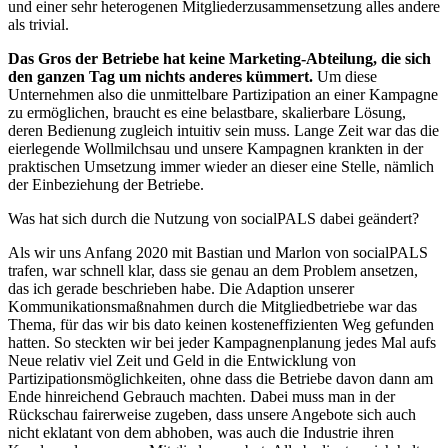
und einer sehr heterogenen Mitgliederzusammensetzung alles andere
als trivial.
Das Gros der Betriebe hat keine Marketing-Abteilung, die sich
den ganzen Tag um nichts anderes kümmert.
Um diese
Unternehmen also die unmittelbare Partizipation an einer Kampagne
zu ermöglichen, braucht es eine belastbare, skalierbare Lösung,
deren Bedienung zugleich intuitiv sein muss. Lange Zeit war das die
eierlegende Wollmilchsau und unsere Kampagnen krankten in der
praktischen Umsetzung immer wieder an dieser eine Stelle, nämlich
der Einbeziehung der Betriebe.
Was hat sich durch die Nutzung von socialPALS dabei geändert?
Als wir uns Anfang 2020 mit Bastian und Marlon von socialPALS
trafen, war schnell klar, dass sie genau an dem Problem ansetzen,
das ich gerade beschrieben habe. Die Adaption unserer
Kommunikationsmaßnahmen durch die Mitgliedbetriebe war das
Thema, für das wir bis dato keinen kosteneffizienten Weg gefunden
hatten. So steckten wir bei jeder Kampagnenplanung jedes Mal aufs
Neue relativ viel Zeit und Geld in die Entwicklung von
Partizipationsmöglichkeiten, ohne dass die Betriebe davon dann am
Ende hinreichend Gebrauch machten. Dabei muss man in der
Rückschau fairerweise zugeben, dass unsere Angebote sich auch
nicht eklatant von dem abhoben, was auch die Industrie ihren